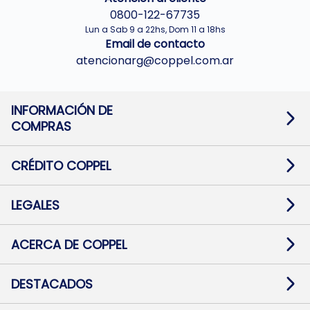
0800-122-67735
Lun a Sab 9 a 22hs, Dom 11 a 18hs
Email de contacto
atencionarg@coppel.com.ar
INFORMACIÓN DE
COMPRAS
Promociones bancarias
Cambios y devoluciones
Términos y condiciones
CRÉDITO COPPEL
Botón de arrepentimiento
Información al usuario financiero
Mapa de sitio
Información del crédito
Solicitar Crédito
LEGALES
Medios de Pago
Contacto
Pago Fácil Online
Quejas/Reclamos
Baja contratos
ACERCA DE COPPEL
Defensa al consumidor CABA
Mi Coppel Billetera
Nuestras Tiendas
Trabajá con Nosotros
DESTACADOS
Preguntas Frecuentes
Ropa
Zapatillas