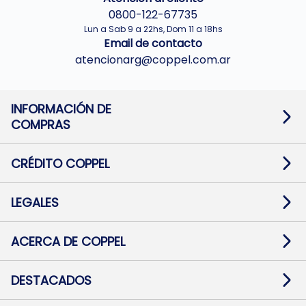
0800-122-67735
Lun a Sab 9 a 22hs, Dom 11 a 18hs
Email de contacto
atencionarg@coppel.com.ar
INFORMACIÓN DE
COMPRAS
Promociones bancarias
Cambios y devoluciones
Términos y condiciones
CRÉDITO COPPEL
Botón de arrepentimiento
Información al usuario financiero
Mapa de sitio
Información del crédito
Solicitar Crédito
LEGALES
Medios de Pago
Contacto
Pago Fácil Online
Quejas/Reclamos
Baja contratos
ACERCA DE COPPEL
Defensa al consumidor CABA
Mi Coppel Billetera
Nuestras Tiendas
Trabajá con Nosotros
DESTACADOS
Preguntas Frecuentes
Ropa
Zapatillas