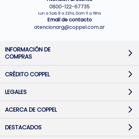
0800-122-67735
Lun a Sab 9 a 22hs, Dom 11 a 18hs
Email de contacto
atencionarg@coppel.com.ar
INFORMACIÓN DE
COMPRAS
Promociones bancarias
Cambios y devoluciones
Términos y condiciones
CRÉDITO COPPEL
Botón de arrepentimiento
Información al usuario financiero
Mapa de sitio
Información del crédito
Solicitar Crédito
LEGALES
Medios de Pago
Contacto
Pago Fácil Online
Quejas/Reclamos
Baja contratos
ACERCA DE COPPEL
Defensa al consumidor CABA
Mi Coppel Billetera
Nuestras Tiendas
Trabajá con Nosotros
DESTACADOS
Preguntas Frecuentes
Ropa
Zapatillas