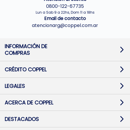
0800-122-67735
Lun a Sab 9 a 22hs, Dom 11 a 18hs
Email de contacto
atencionarg@coppel.com.ar
INFORMACIÓN DE
COMPRAS
Promociones bancarias
Cambios y devoluciones
Términos y condiciones
CRÉDITO COPPEL
Botón de arrepentimiento
Información al usuario financiero
Mapa de sitio
Información del crédito
Solicitar Crédito
LEGALES
Medios de Pago
Contacto
Pago Fácil Online
Quejas/Reclamos
Baja contratos
ACERCA DE COPPEL
Defensa al consumidor CABA
Mi Coppel Billetera
Nuestras Tiendas
Trabajá con Nosotros
DESTACADOS
Preguntas Frecuentes
Ropa
Zapatillas