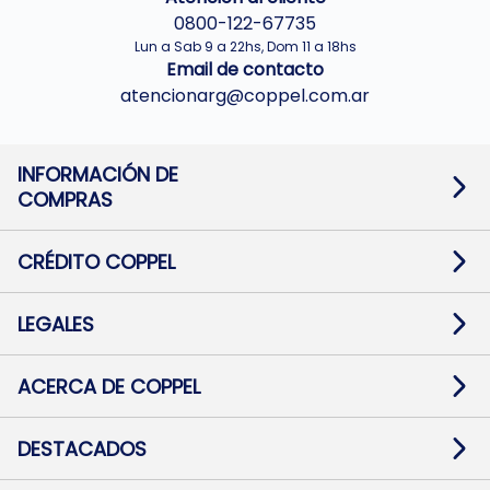
0800-122-67735
Lun a Sab 9 a 22hs, Dom 11 a 18hs
Email de contacto
atencionarg@coppel.com.ar
INFORMACIÓN DE
COMPRAS
Promociones bancarias
Cambios y devoluciones
Términos y condiciones
CRÉDITO COPPEL
Botón de arrepentimiento
Información al usuario financiero
Mapa de sitio
Información del crédito
Solicitar Crédito
LEGALES
Medios de Pago
Contacto
Pago Fácil Online
Quejas/Reclamos
Baja contratos
ACERCA DE COPPEL
Defensa al consumidor CABA
Mi Coppel Billetera
Nuestras Tiendas
Trabajá con Nosotros
DESTACADOS
Preguntas Frecuentes
Ropa
Zapatillas