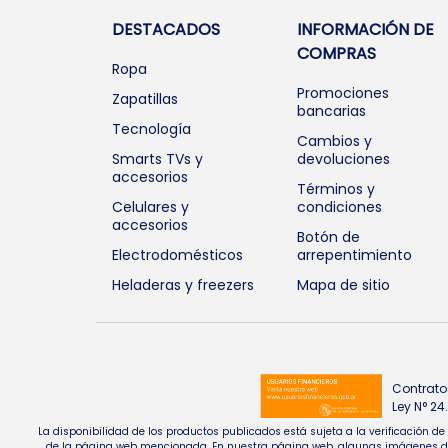
DESTACADOS
INFORMACIÓN DE
COMPRAS
Ropa
Promociones
Zapatillas
bancarias
Tecnología
Cambios y
Smarts TVs y
devoluciones
accesorios
Términos y
Celulares y
condiciones
accesorios
Botón de
Electrodomésticos
arrepentimiento
Heladeras y freezers
Mapa de sitio
Contrato
Ley N° 2
La disponibilidad de los productos publicados está sujeta a la verificación d
de la página web mencionada. En nuestra página web, algunas imágenes de pr