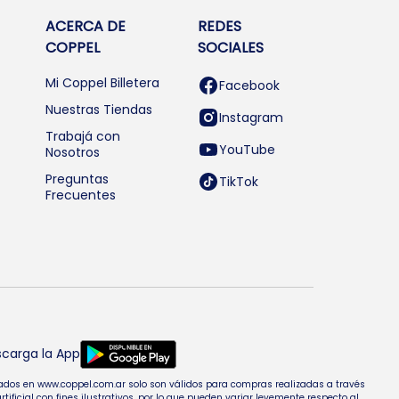
ACERCA DE
REDES
COPPEL
SOCIALES
Mi Coppel Billetera
Facebook
Nuestras Tiendas
Instagram
Trabajá con
YouTube
Nosotros
Preguntas
TikTok
Frecuentes
carga la App
entados en www.coppel.com.ar solo son válidos para compras realizadas a través
cial con fines ilustrativos, por lo que pueden variar levemente respecto al