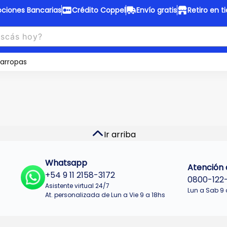
ciones Bancarias
Crédito Coppel
Envío gratis
Retiro en t
to Coppel
Envío gratis
otas fijas en ropa y 12 en
arropas
Desde
$150.000 a CABA y GB
 electrodomésticos.
¡Solo con
web.
No se realizan envios a Tu
n cuotas más bajas!
Misiones.
u Crédito
Ver productos
Ir arriba
Whatsapp
Atención a
+54 9 11 2158-3172
0800-122
Asistente virtual 24/7
Lun a Sab 9 
At. personalizada de Lun a Vie 9 a 18hs