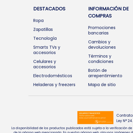
DESTACADOS
INFORMACIÓN DE
COMPRAS
Ropa
Promociones
Zapatillas
bancarias
Tecnología
Cambios y
Smarts TVs y
devoluciones
accesorios
Términos y
Celulares y
condiciones
accesorios
Botón de
Electrodomésticos
arrepentimiento
Heladeras y freezers
Mapa de sitio
Contrato
Ley N° 2
La disponibilidad de los productos publicados está sujeta a la verificación d
de la página web mencionada. En nuestra página web, algunas imágenes de pr