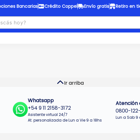
ciones Bancarias
Crédito Coppel
Envío gratis
Retiro en t
to Coppel
Envío gratis
otas fijas en ropa y 12 en
Desde
$150.000 a CABA y GB
 electrodomésticos.
¡Solo con
web.
No se realizan envios a Tu
n cuotas más bajas!
Misiones.
u Crédito
Ver productos
Ir arriba
Whatsapp
Atención a
+54 9 11 2158-3172
0800-122
Asistente virtual 24/7
Lun a Sab 9 
At. personalizada de Lun a Vie 9 a 18hs