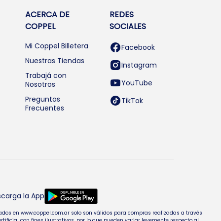
ACERCA DE
REDES
COPPEL
SOCIALES
Mi Coppel Billetera
Facebook
Nuestras Tiendas
Instagram
Trabajá con
YouTube
Nosotros
Preguntas
TikTok
Frecuentes
carga la App
entados en www.coppel.com.ar solo son válidos para compras realizadas a través
cial con fines ilustrativos, por lo que pueden variar levemente respecto al