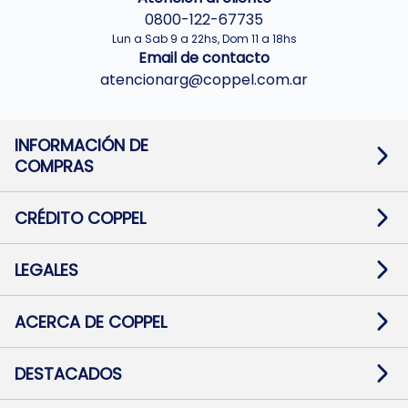
0800-122-67735
Lun a Sab 9 a 22hs, Dom 11 a 18hs
Email de contacto
atencionarg@coppel.com.ar
INFORMACIÓN DE
COMPRAS
Promociones bancarias
Cambios y devoluciones
Términos y condiciones
CRÉDITO COPPEL
Botón de arrepentimiento
Información al usuario financiero
Mapa de sitio
Información del crédito
Solicitar Crédito
LEGALES
Medios de Pago
Contacto
Pago Fácil Online
Quejas/Reclamos
Baja contratos
ACERCA DE COPPEL
Defensa al consumidor CABA
Mi Coppel Billetera
Nuestras Tiendas
Trabajá con Nosotros
DESTACADOS
Preguntas Frecuentes
Ropa
Zapatillas