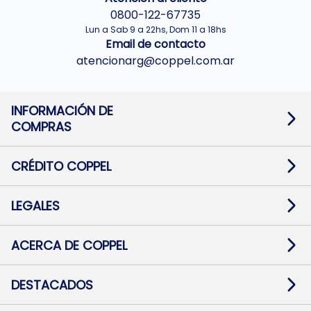
0800-122-67735
Lun a Sab 9 a 22hs, Dom 11 a 18hs
Email de contacto
atencionarg@coppel.com.ar
INFORMACIÓN DE
COMPRAS
Promociones bancarias
Cambios y devoluciones
Términos y condiciones
CRÉDITO COPPEL
Botón de arrepentimiento
Información al usuario financiero
Mapa de sitio
Información del crédito
Solicitar Crédito
LEGALES
Medios de Pago
Contacto
Pago Fácil Online
Quejas/Reclamos
Baja contratos
ACERCA DE COPPEL
Defensa al consumidor CABA
Mi Coppel Billetera
Nuestras Tiendas
Trabajá con Nosotros
DESTACADOS
Preguntas Frecuentes
Ropa
Zapatillas