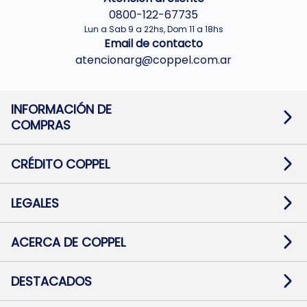
0800-122-67735
Lun a Sab 9 a 22hs, Dom 11 a 18hs
Email de contacto
atencionarg@coppel.com.ar
INFORMACIÓN DE
COMPRAS
Promociones bancarias
Cambios y devoluciones
Términos y condiciones
CRÉDITO COPPEL
Botón de arrepentimiento
Información al usuario financiero
Mapa de sitio
Información del crédito
Solicitar Crédito
LEGALES
Medios de Pago
Contacto
Pago Fácil Online
Quejas/Reclamos
Baja contratos
ACERCA DE COPPEL
Defensa al consumidor CABA
Mi Coppel Billetera
Nuestras Tiendas
Trabajá con Nosotros
DESTACADOS
Preguntas Frecuentes
Ropa
Zapatillas