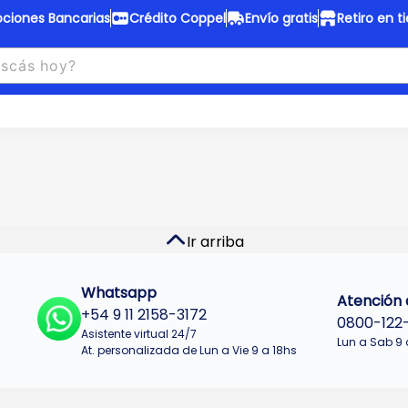
ciones Bancarias
Crédito Coppel
Envío gratis
Retiro en t
to Coppel
Envío gratis
otas fijas en ropa y 12 en
Desde
$150.000 a CABA y GB
 electrodomésticos.
¡Solo con
web.
No se realizan envios a Tu
n cuotas más bajas!
Misiones.
u Crédito
Ver productos
Ir arriba
Whatsapp
Atención a
+54 9 11 2158-3172
0800-122
Asistente virtual 24/7
Lun a Sab 9 
At. personalizada de Lun a Vie 9 a 18hs