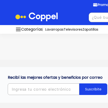
Promo
Promociones Bancarias
Crédi
Categorías
Conocé todos nuestros medios de pago
Lavarropas
Televisores
Zapatillas
Hasta
8 cu
Ver promos
muebles y
tu DNI!
¡Ahora co
Solicitá t
Recibí las mejores ofertas y beneficios por correo
Suscribite