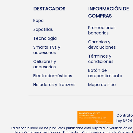
DESTACADOS
INFORMACIÓN DE
COMPRAS
Ropa
Promociones
Zapatillas
bancarias
Tecnología
Cambios y
Smarts TVs y
devoluciones
accesorios
Términos y
Celulares y
condiciones
accesorios
Botón de
Electrodomésticos
arrepentimiento
Heladeras y freezers
Mapa de sitio
Contrato
Ley N° 2
La disponibilidad de los productos publicados está sujeta a la verificación d
de la página web mencionada. En nuestra página web, algunas imágenes de pr