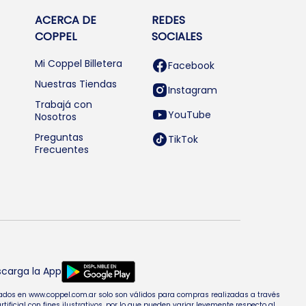
ACERCA DE
REDES
COPPEL
SOCIALES
Mi Coppel Billetera
Facebook
Nuestras Tiendas
Instagram
Trabajá con
YouTube
Nosotros
Preguntas
TikTok
Frecuentes
carga la App
entados en www.coppel.com.ar solo son válidos para compras realizadas a través
cial con fines ilustrativos, por lo que pueden variar levemente respecto al