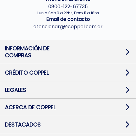
0800-122-67735
Lun a Sab 9 a 22hs, Dom 11 a 18hs
Email de contacto
atencionarg@coppel.com.ar
INFORMACIÓN DE
COMPRAS
Promociones bancarias
Cambios y devoluciones
Términos y condiciones
CRÉDITO COPPEL
Botón de arrepentimiento
Información al usuario financiero
Mapa de sitio
Información del crédito
Solicitar Crédito
LEGALES
Medios de Pago
Contacto
Pago Fácil Online
Quejas/Reclamos
Baja contratos
ACERCA DE COPPEL
Defensa al consumidor CABA
Mi Coppel Billetera
Nuestras Tiendas
Trabajá con Nosotros
DESTACADOS
Preguntas Frecuentes
Ropa
Zapatillas