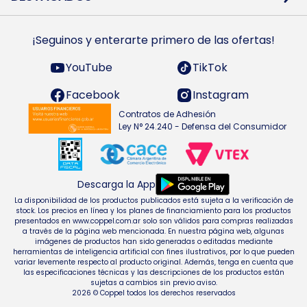
Preguntas Frecuentes
Ropa
Zapatillas
Tecnología
¡Seguinos y enterarte primero de las ofertas!
Smarts TVs y accesorios
Celulares y accesorios
Electrodomésticos
YouTube
TikTok
Heladeras y freezers
Facebook
Instagram
Contratos de Adhesión
Ley N° 24.240 - Defensa del Consumidor
Descarga la App
La disponibilidad de los productos publicados está sujeta a la verificación de
stock. Los precios en línea y los planes de financiamiento para los productos
presentados en www.coppel.com.ar solo son válidos para compras realizadas
a través de la página web mencionada. En nuestra página web, algunas
imágenes de productos han sido generadas o editadas mediante
herramientas de inteligencia artificial con fines ilustrativos, por lo que pueden
variar levemente respecto al producto original. Además, tenga en cuenta que
las especificaciones técnicas y las descripciones de los productos están
sujetas a cambios sin previo aviso.
2026 © Coppel todos los derechos reservados