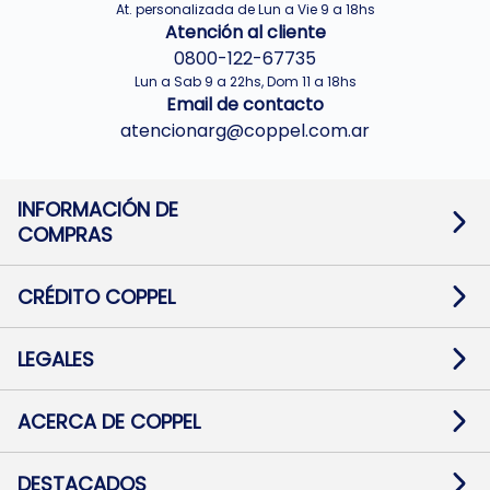
At. personalizada de Lun a Vie 9 a 18hs
Atención al cliente
0800-122-67735
Lun a Sab 9 a 22hs, Dom 11 a 18hs
Email de contacto
atencionarg@coppel.com.ar
INFORMACIÓN DE
COMPRAS
Promociones bancarias
Cambios y devoluciones
Términos y condiciones
CRÉDITO COPPEL
Botón de arrepentimiento
Información al usuario financiero
Mapa de sitio
Información del crédito
Solicitar Crédito
LEGALES
Medios de Pago
Contacto
Pago Fácil Online
Quejas/Reclamos
Baja contratos
ACERCA DE COPPEL
Defensa al consumidor CABA
Mi Coppel Billetera
Nuestras Tiendas
Trabajá con Nosotros
DESTACADOS