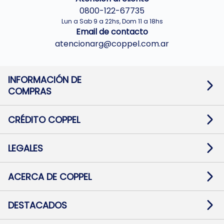
0800-122-67735
Lun a Sab 9 a 22hs, Dom 11 a 18hs
Email de contacto
atencionarg@coppel.com.ar
INFORMACIÓN DE
COMPRAS
Promociones bancarias
Cambios y devoluciones
Términos y condiciones
CRÉDITO COPPEL
Botón de arrepentimiento
Información al usuario financiero
Mapa de sitio
Información del crédito
Solicitar Crédito
LEGALES
Medios de Pago
Contacto
Pago Fácil Online
Quejas/Reclamos
Baja contratos
ACERCA DE COPPEL
Defensa al consumidor CABA
Mi Coppel Billetera
Nuestras Tiendas
Trabajá con Nosotros
DESTACADOS
Preguntas Frecuentes
Ropa
Zapatillas