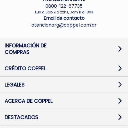
0800-122-67735
Lun a Sab 9 a 22hs, Dom 11 a 18hs
Email de contacto
atencionarg@coppel.com.ar
INFORMACIÓN DE
COMPRAS
Promociones bancarias
Cambios y devoluciones
Términos y condiciones
CRÉDITO COPPEL
Botón de arrepentimiento
Información al usuario financiero
Mapa de sitio
Información del crédito
Solicitar Crédito
LEGALES
Medios de Pago
Contacto
Pago Fácil Online
Quejas/Reclamos
Baja contratos
ACERCA DE COPPEL
Defensa al consumidor CABA
Mi Coppel Billetera
Nuestras Tiendas
Trabajá con Nosotros
DESTACADOS
Preguntas Frecuentes
Ropa
Zapatillas