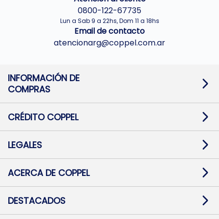
0800-122-67735
Lun a Sab 9 a 22hs, Dom 11 a 18hs
Email de contacto
atencionarg@coppel.com.ar
INFORMACIÓN DE
COMPRAS
Promociones bancarias
Cambios y devoluciones
Términos y condiciones
CRÉDITO COPPEL
Botón de arrepentimiento
Información al usuario financiero
Mapa de sitio
Información del crédito
Solicitar Crédito
LEGALES
Medios de Pago
Contacto
Pago Fácil Online
Quejas/Reclamos
Baja contratos
ACERCA DE COPPEL
Defensa al consumidor CABA
Mi Coppel Billetera
Nuestras Tiendas
Trabajá con Nosotros
DESTACADOS
Preguntas Frecuentes
Ropa
Zapatillas