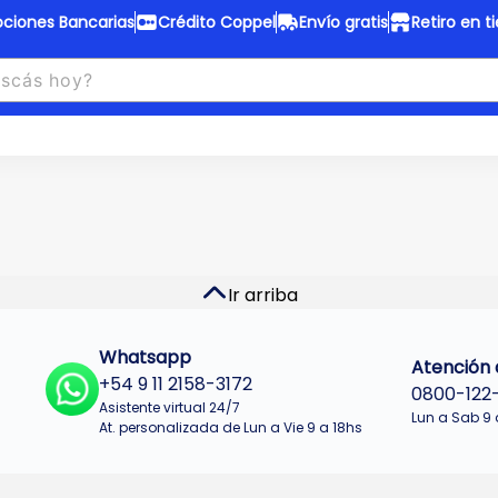
ciones Bancarias
Crédito Coppel
Envío gratis
Retiro en t
to Coppel
Envío gratis
otas fijas en ropa y 12 en
Desde
$150.000 a CABA y GB
 electrodomésticos.
¡Solo con
web.
No se realizan envios a Tu
n cuotas más bajas!
Misiones.
u Crédito
Ver productos
Ir arriba
Whatsapp
Atención a
+54 9 11 2158-3172
0800-122
Asistente virtual 24/7
Lun a Sab 9 
At. personalizada de Lun a Vie 9 a 18hs