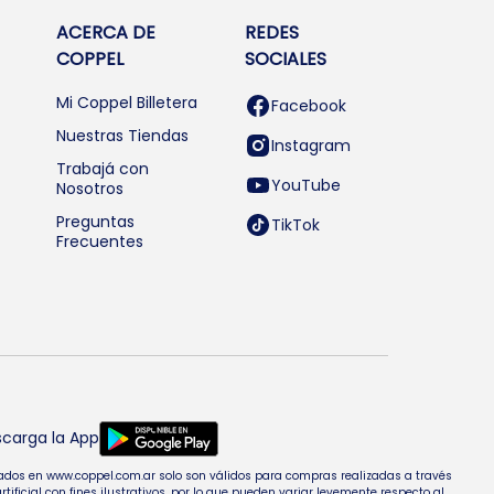
ACERCA DE
REDES
COPPEL
SOCIALES
Mi Coppel Billetera
Facebook
Nuestras Tiendas
Instagram
Trabajá con
YouTube
Nosotros
Preguntas
TikTok
Frecuentes
carga la App
entados en www.coppel.com.ar solo son válidos para compras realizadas a través
cial con fines ilustrativos, por lo que pueden variar levemente respecto al