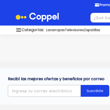
Promo
Promociones Bancarias
Crédi
Categorías
Conocé todos nuestros medios de pago
Lavarropas
Televisores
Zapatillas
Hasta
8 cu
Ver promos
muebles y
tu DNI!
¡Ahora co
Solicitá t
Recibí las mejores ofertas y beneficios por correo
Suscribite