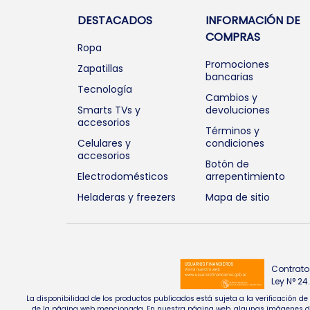
DESTACADOS
INFORMACIÓN DE
COMPRAS
Ropa
Promociones
Zapatillas
bancarias
Tecnología
Cambios y
Smarts TVs y
devoluciones
accesorios
Términos y
Celulares y
condiciones
accesorios
Botón de
Electrodomésticos
arrepentimiento
Heladeras y freezers
Mapa de sitio
Contrato
Ley N° 2
La disponibilidad de los productos publicados está sujeta a la verificación d
de la página web mencionada. En nuestra página web, algunas imágenes de pr