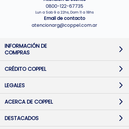
0800-122-67735
Lun a Sab 9 a 22hs, Dom 11 a 18hs
Email de contacto
atencionarg@coppel.com.ar
INFORMACIÓN DE
COMPRAS
Promociones bancarias
Cambios y devoluciones
Términos y condiciones
CRÉDITO COPPEL
Botón de arrepentimiento
Información al usuario financiero
Mapa de sitio
Información del crédito
Solicitar Crédito
LEGALES
Medios de Pago
Contacto
Pago Fácil Online
Quejas/Reclamos
Baja contratos
ACERCA DE COPPEL
Defensa al consumidor CABA
Mi Coppel Billetera
Nuestras Tiendas
Trabajá con Nosotros
DESTACADOS
Preguntas Frecuentes
Ropa
Zapatillas