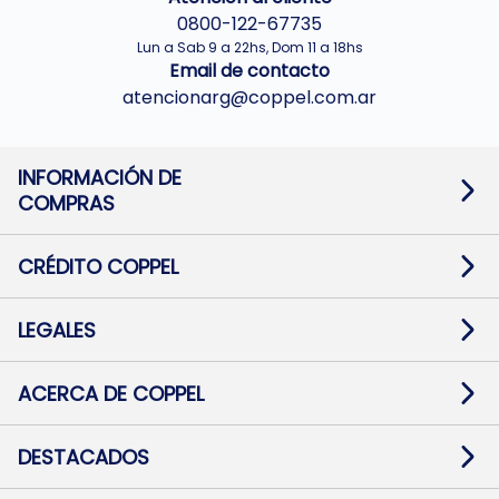
0800-122-67735
Lun a Sab 9 a 22hs, Dom 11 a 18hs
Email de contacto
atencionarg@coppel.com.ar
INFORMACIÓN DE
COMPRAS
Promociones bancarias
Cambios y devoluciones
Términos y condiciones
CRÉDITO COPPEL
Botón de arrepentimiento
Información al usuario financiero
Mapa de sitio
Información del crédito
Solicitar Crédito
LEGALES
Medios de Pago
Contacto
Pago Fácil Online
Quejas/Reclamos
Baja contratos
ACERCA DE COPPEL
Defensa al consumidor CABA
Mi Coppel Billetera
Nuestras Tiendas
Trabajá con Nosotros
DESTACADOS
Preguntas Frecuentes
Ropa
Zapatillas