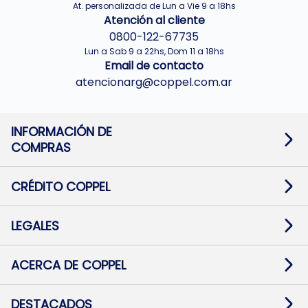
At. personalizada de Lun a Vie 9 a 18hs
Atención al cliente
0800-122-67735
Lun a Sab 9 a 22hs, Dom 11 a 18hs
Email de contacto
atencionarg@coppel.com.ar
INFORMACIÓN DE
COMPRAS
Promociones bancarias
Cambios y devoluciones
Términos y condiciones
CRÉDITO COPPEL
Botón de arrepentimiento
Información al usuario financiero
Mapa de sitio
Información del crédito
Solicitar Crédito
LEGALES
Medios de Pago
Contacto
Pago Fácil Online
Quejas/Reclamos
Baja contratos
ACERCA DE COPPEL
Defensa al consumidor CABA
Mi Coppel Billetera
Nuestras Tiendas
Trabajá con Nosotros
DESTACADOS