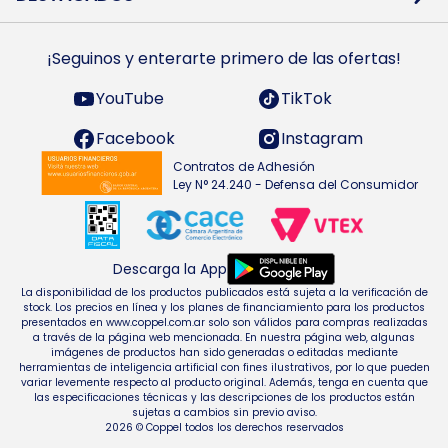
Preguntas Frecuentes
Ropa
Zapatillas
Tecnología
¡Seguinos y enterarte primero de las ofertas!
Smarts TVs y accesorios
Celulares y accesorios
Electrodomésticos
YouTube
TikTok
Heladeras y freezers
Facebook
Instagram
Contratos de Adhesión
Ley N° 24.240 - Defensa del Consumidor
Descarga la App
La disponibilidad de los productos publicados está sujeta a la verificación de
stock. Los precios en línea y los planes de financiamiento para los productos
presentados en www.coppel.com.ar solo son válidos para compras realizadas
a través de la página web mencionada. En nuestra página web, algunas
imágenes de productos han sido generadas o editadas mediante
herramientas de inteligencia artificial con fines ilustrativos, por lo que pueden
variar levemente respecto al producto original. Además, tenga en cuenta que
las especificaciones técnicas y las descripciones de los productos están
sujetas a cambios sin previo aviso.
2026 © Coppel todos los derechos reservados