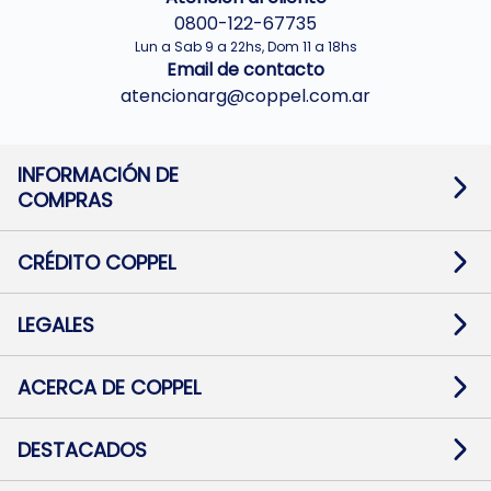
0800-122-67735
Lun a Sab 9 a 22hs, Dom 11 a 18hs
Email de contacto
atencionarg@coppel.com.ar
INFORMACIÓN DE
COMPRAS
Promociones bancarias
Cambios y devoluciones
Términos y condiciones
CRÉDITO COPPEL
Botón de arrepentimiento
Información al usuario financiero
Mapa de sitio
Información del crédito
Solicitar Crédito
LEGALES
Medios de Pago
Contacto
Pago Fácil Online
Quejas/Reclamos
Baja contratos
ACERCA DE COPPEL
Defensa al consumidor CABA
Mi Coppel Billetera
Nuestras Tiendas
Trabajá con Nosotros
DESTACADOS
Preguntas Frecuentes
Ropa
Zapatillas