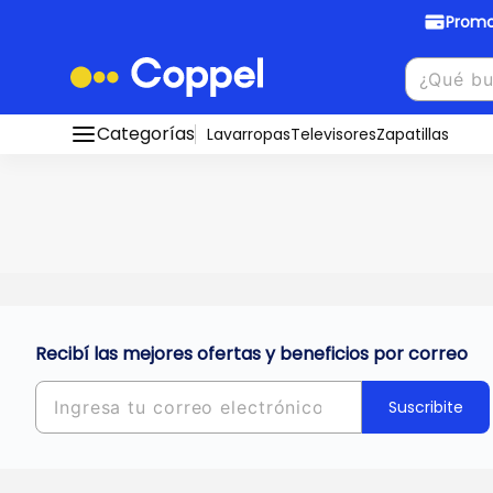
Promo
Promociones Bancarias
Crédi
Categorías
Conocé todos nuestros medios de pago
Lavarropas
Televisores
Zapatillas
Hasta
8 cu
Ver promos
muebles y
tu DNI!
¡Ahora co
Solicitá t
Recibí las mejores ofertas y beneficios por correo
Suscribite