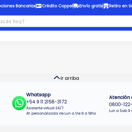
ciones Bancarias
Crédito Coppel
Envío gratis
Retiro en t
to Coppel
Envío gratis
otas fijas en ropa y 12 en
Desde
$150.000 a CABA y GB
 electrodomésticos.
¡Solo con
web.
No se realizan envios a Tu
n cuotas más bajas!
Misiones.
u Crédito
Ver productos
Ir arriba
Whatsapp
Atención a
+54 9 11 2158-3172
0800-122
Asistente virtual 24/7
Lun a Sab 9 
At. personalizada de Lun a Vie 9 a 18hs