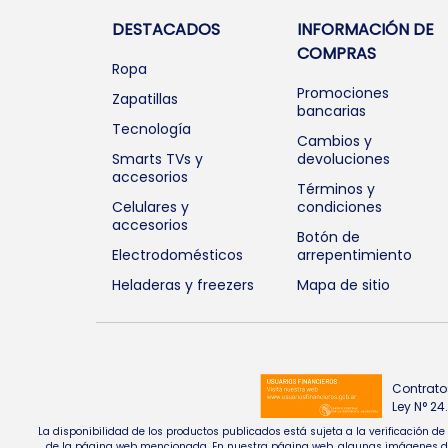
DESTACADOS
INFORMACIÓN DE
COMPRAS
Ropa
Promociones
Zapatillas
bancarias
Tecnología
Cambios y
Smarts TVs y
devoluciones
accesorios
Términos y
Celulares y
condiciones
accesorios
Botón de
Electrodomésticos
arrepentimiento
Heladeras y freezers
Mapa de sitio
Contrato
Ley N° 2
La disponibilidad de los productos publicados está sujeta a la verificación d
de la página web mencionada. En nuestra página web, algunas imágenes de pr