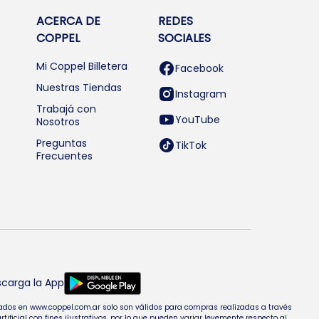
ACERCA DE
REDES
COPPEL
SOCIALES
Mi Coppel Billetera
Facebook
Nuestras Tiendas
Instagram
Trabajá con
YouTube
Nosotros
Preguntas
TikTok
Frecuentes
carga la App
entados en www.coppel.com.ar solo son válidos para compras realizadas a través
cial con fines ilustrativos, por lo que pueden variar levemente respecto al