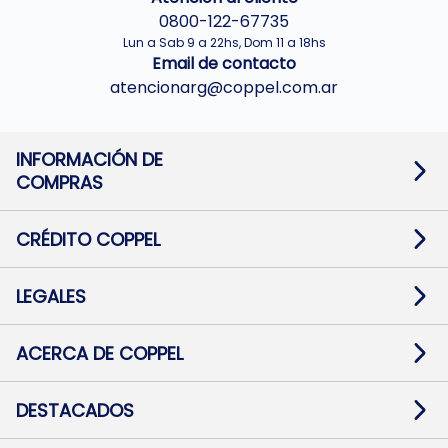
0800-122-67735
Lun a Sab 9 a 22hs, Dom 11 a 18hs
Email de contacto
atencionarg@coppel.com.ar
INFORMACIÓN DE
COMPRAS
Promociones bancarias
Cambios y devoluciones
Términos y condiciones
CRÉDITO COPPEL
Botón de arrepentimiento
Información al usuario financiero
Mapa de sitio
Información del crédito
Solicitar Crédito
LEGALES
Medios de Pago
Contacto
Pago Fácil Online
Quejas/Reclamos
Baja contratos
ACERCA DE COPPEL
Defensa al consumidor CABA
Mi Coppel Billetera
Nuestras Tiendas
Trabajá con Nosotros
DESTACADOS
Preguntas Frecuentes
Ropa
Zapatillas