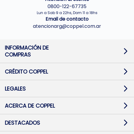
0800-122-67735
Lun a Sab 9 a 22hs, Dom 11 a 18hs
Email de contacto
atencionarg@coppel.com.ar
INFORMACIÓN DE
COMPRAS
Promociones bancarias
Cambios y devoluciones
Términos y condiciones
CRÉDITO COPPEL
Botón de arrepentimiento
Información al usuario financiero
Mapa de sitio
Información del crédito
Solicitar Crédito
LEGALES
Medios de Pago
Contacto
Pago Fácil Online
Quejas/Reclamos
Baja contratos
ACERCA DE COPPEL
Defensa al consumidor CABA
Mi Coppel Billetera
Nuestras Tiendas
Trabajá con Nosotros
DESTACADOS
Preguntas Frecuentes
Ropa
Zapatillas