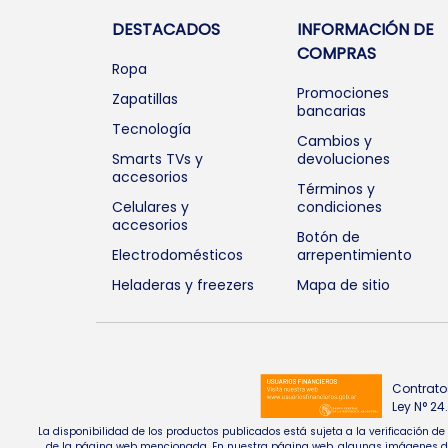
DESTACADOS
INFORMACIÓN DE
COMPRAS
Ropa
Promociones
Zapatillas
bancarias
Tecnología
Cambios y
Smarts TVs y
devoluciones
accesorios
Términos y
Celulares y
condiciones
accesorios
Botón de
Electrodomésticos
arrepentimiento
Heladeras y freezers
Mapa de sitio
Contrato
Ley N° 2
La disponibilidad de los productos publicados está sujeta a la verificación d
de la página web mencionada. En nuestra página web, algunas imágenes de pr