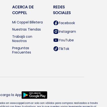
ACERCA DE
REDES
COPPEL
SOCIALES
Mi Coppel Billetera
Facebook
Nuestras Tiendas
Instagram
Trabajá con
YouTube
Nosotros
Preguntas
TikTok
Frecuentes
carga la App
entados en www.coppel.com.ar solo son válidos para compras realizadas a través
cial con fines ilustrativos, por lo que pueden variar levemente respecto al