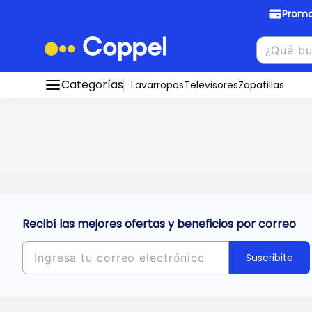
Promo
Promociones Bancarias
Crédi
Categorías
Conocé todos nuestros medios de pago
Lavarropas
Televisores
Zapatillas
Hasta
8 cu
Ver promos
muebles y
tu DNI!
¡Ahora co
Solicitá t
Recibí las mejores ofertas y beneficios por correo
Suscribite