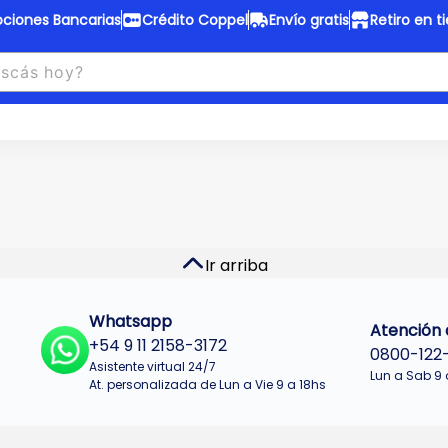
ciones Bancarias
Crédito Coppel
Envío gratis
Retiro en t
to Coppel
Envío gratis
otas fijas en ropa y 12 en
Desde
$150.000 a CABA y GB
 electrodomésticos.
¡Solo con
web.
No se realizan envios a Tu
n cuotas más bajas!
Misiones.
u Crédito
Ver productos
Ir arriba
Whatsapp
Atención a
+54 9 11 2158-3172
0800-122
Asistente virtual 24/7
Lun a Sab 9 
At. personalizada de Lun a Vie 9 a 18hs