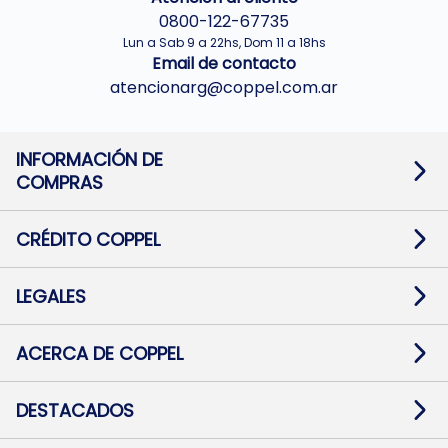
0800-122-67735
Lun a Sab 9 a 22hs, Dom 11 a 18hs
Email de contacto
atencionarg@coppel.com.ar
INFORMACIÓN DE
COMPRAS
Promociones bancarias
Cambios y devoluciones
Términos y condiciones
CRÉDITO COPPEL
Botón de arrepentimiento
Información al usuario financiero
Mapa de sitio
Información del crédito
Solicitar Crédito
LEGALES
Medios de Pago
Contacto
Pago Fácil Online
Quejas/Reclamos
Baja contratos
ACERCA DE COPPEL
Defensa al consumidor CABA
Mi Coppel Billetera
Nuestras Tiendas
Trabajá con Nosotros
DESTACADOS
Preguntas Frecuentes
Ropa
Zapatillas