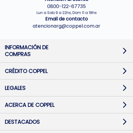
0800-122-67735
Lun a Sab 9 a 22hs, Dom 11 a 18hs
Email de contacto
atencionarg@coppel.com.ar
INFORMACIÓN DE
COMPRAS
Promociones bancarias
Cambios y devoluciones
Términos y condiciones
CRÉDITO COPPEL
Botón de arrepentimiento
Información al usuario financiero
Mapa de sitio
Información del crédito
Solicitar Crédito
LEGALES
Medios de Pago
Contacto
Pago Fácil Online
Quejas/Reclamos
Baja contratos
ACERCA DE COPPEL
Defensa al consumidor CABA
Mi Coppel Billetera
Nuestras Tiendas
Trabajá con Nosotros
DESTACADOS
Preguntas Frecuentes
Ropa
Zapatillas