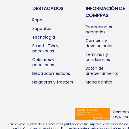
DESTACADOS
INFORMACIÓN DE
COMPRAS
Ropa
Promociones
Zapatillas
bancarias
Tecnología
Cambios y
Smarts TVs y
devoluciones
accesorios
Términos y
Celulares y
condiciones
accesorios
Botón de
Electrodomésticos
arrepentimiento
Heladeras y freezers
Mapa de sitio
Contrato
Ley N° 2
La disponibilidad de los productos publicados está sujeta a la verificación d
de la página web mencionada. En nuestra página web, algunas imágenes de pr