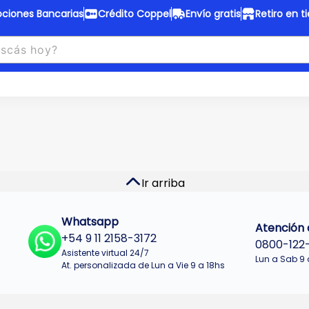
ciones Bancarias
Crédito Coppel
Envío gratis
Retiro en t
to Coppel
Envío gratis
otas fijas en ropa y 12 en
Desde
$150.000 a CABA y GB
 electrodomésticos.
¡Solo con
web.
No se realizan envios a Tu
n cuotas más bajas!
Misiones.
u Crédito
Ver productos
Ir arriba
Whatsapp
Atención a
+54 9 11 2158-3172
0800-122
Asistente virtual 24/7
Lun a Sab 9 
At. personalizada de Lun a Vie 9 a 18hs