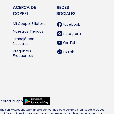
ACERCA DE
REDES
COPPEL
SOCIALES
Mi Coppel Billetera
Facebook
Nuestras Tiendas
Instagram
Trabajá con
YouTube
Nosotros
Preguntas
TikTok
Frecuentes
carga la App
entados en www.coppel.com.ar solo son válidos para compras realizadas a través
cial con fines ilustrativos, por lo que pueden variar levemente respecto al