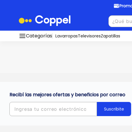
Promo
Promociones Bancarias
Crédi
Categorías
Conocé todos nuestros medios de pago
Lavarropas
Televisores
Zapatillas
Hasta
8 cu
Ver promos
muebles y
tu DNI!
¡Ahora co
Solicitá t
Recibí las mejores ofertas y beneficios por correo
Suscribite