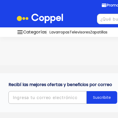
Promo
Promociones Bancarias
Crédi
Categorías
Conocé todos nuestros medios de pago
Lavarropas
Televisores
Zapatillas
Hasta
8 cu
Ver promos
muebles y
tu DNI!
¡Ahora co
Solicitá t
Recibí las mejores ofertas y beneficios por correo
Suscribite