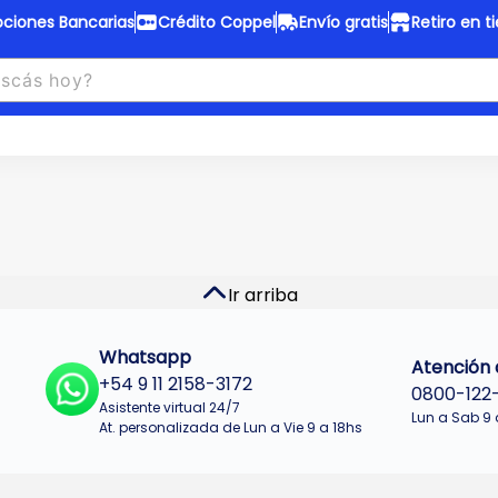
ciones Bancarias
Crédito Coppel
Envío gratis
Retiro en t
to Coppel
Envío gratis
otas fijas en ropa y 12 en
Desde
$150.000 a CABA y GB
 electrodomésticos.
¡Solo con
web.
No se realizan envios a Tu
n cuotas más bajas!
Misiones.
u Crédito
Ver productos
Ir arriba
Whatsapp
Atención a
+54 9 11 2158-3172
0800-122
Asistente virtual 24/7
Lun a Sab 9 
At. personalizada de Lun a Vie 9 a 18hs