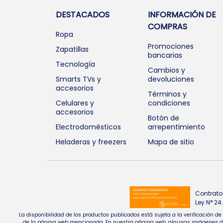
DESTACADOS
INFORMACIÓN DE
COMPRAS
Ropa
Promociones
Zapatillas
bancarias
Tecnología
Cambios y
Smarts TVs y
devoluciones
accesorios
Términos y
Celulares y
condiciones
accesorios
Botón de
Electrodomésticos
arrepentimiento
Heladeras y freezers
Mapa de sitio
Contrato
Ley N° 2
La disponibilidad de los productos publicados está sujeta a la verificación d
de la página web mencionada. En nuestra página web, algunas imágenes de pr