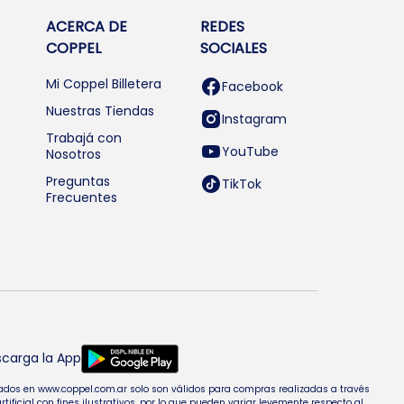
ACERCA DE
REDES
COPPEL
SOCIALES
Mi Coppel Billetera
Facebook
Nuestras Tiendas
Instagram
Trabajá con
YouTube
Nosotros
Preguntas
TikTok
Frecuentes
carga la App
entados en www.coppel.com.ar solo son válidos para compras realizadas a través
cial con fines ilustrativos, por lo que pueden variar levemente respecto al