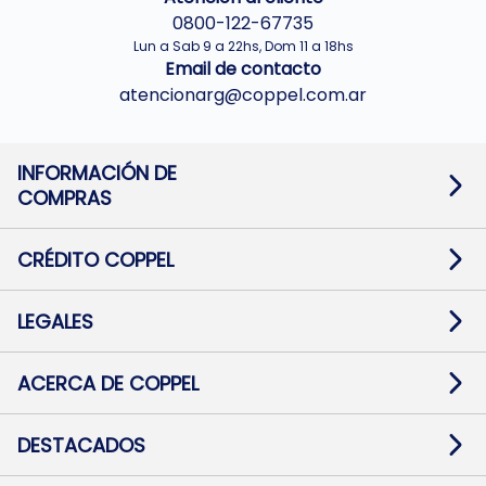
0800-122-67735
Lun a Sab 9 a 22hs, Dom 11 a 18hs
Email de contacto
atencionarg@coppel.com.ar
INFORMACIÓN DE
COMPRAS
Promociones bancarias
Cambios y devoluciones
Términos y condiciones
CRÉDITO COPPEL
Botón de arrepentimiento
Información al usuario financiero
Mapa de sitio
Información del crédito
Solicitar Crédito
LEGALES
Medios de Pago
Contacto
Pago Fácil Online
Quejas/Reclamos
Baja contratos
ACERCA DE COPPEL
Defensa al consumidor CABA
Mi Coppel Billetera
Nuestras Tiendas
Trabajá con Nosotros
DESTACADOS
Preguntas Frecuentes
Ropa
Zapatillas