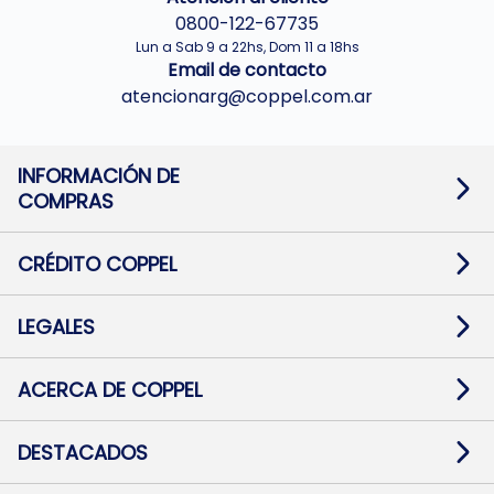
0800-122-67735
Lun a Sab 9 a 22hs, Dom 11 a 18hs
Email de contacto
atencionarg@coppel.com.ar
INFORMACIÓN DE
COMPRAS
Promociones bancarias
Cambios y devoluciones
Términos y condiciones
CRÉDITO COPPEL
Botón de arrepentimiento
Información al usuario financiero
Mapa de sitio
Información del crédito
Solicitar Crédito
LEGALES
Medios de Pago
Contacto
Pago Fácil Online
Quejas/Reclamos
Baja contratos
ACERCA DE COPPEL
Defensa al consumidor CABA
Mi Coppel Billetera
Nuestras Tiendas
Trabajá con Nosotros
DESTACADOS
Preguntas Frecuentes
Ropa
Zapatillas