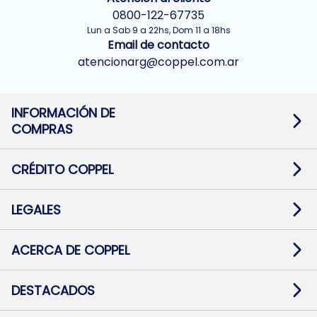
0800-122-67735
Lun a Sab 9 a 22hs, Dom 11 a 18hs
Email de contacto
atencionarg@coppel.com.ar
INFORMACIÓN DE
COMPRAS
Promociones bancarias
Cambios y devoluciones
Términos y condiciones
CRÉDITO COPPEL
Botón de arrepentimiento
Información al usuario financiero
Mapa de sitio
Información del crédito
Solicitar Crédito
LEGALES
Medios de Pago
Contacto
Pago Fácil Online
Quejas/Reclamos
Baja contratos
ACERCA DE COPPEL
Defensa al consumidor CABA
Mi Coppel Billetera
Nuestras Tiendas
Trabajá con Nosotros
DESTACADOS
Preguntas Frecuentes
Ropa
Zapatillas