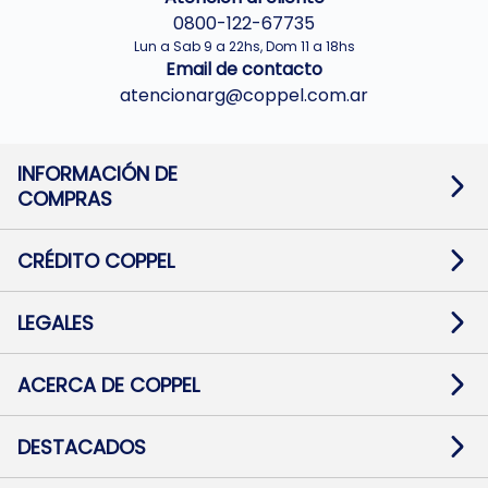
0800-122-67735
Lun a Sab 9 a 22hs, Dom 11 a 18hs
Email de contacto
atencionarg@coppel.com.ar
INFORMACIÓN DE
COMPRAS
Promociones bancarias
Cambios y devoluciones
Términos y condiciones
CRÉDITO COPPEL
Botón de arrepentimiento
Información al usuario financiero
Mapa de sitio
Información del crédito
Solicitar Crédito
LEGALES
Medios de Pago
Contacto
Pago Fácil Online
Quejas/Reclamos
Baja contratos
ACERCA DE COPPEL
Defensa al consumidor CABA
Mi Coppel Billetera
Nuestras Tiendas
Trabajá con Nosotros
DESTACADOS
Preguntas Frecuentes
Ropa
Zapatillas