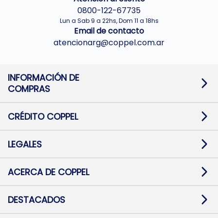
0800-122-67735
Lun a Sab 9 a 22hs, Dom 11 a 18hs
Email de contacto
atencionarg@coppel.com.ar
INFORMACIÓN DE
COMPRAS
Promociones bancarias
Cambios y devoluciones
Términos y condiciones
CRÉDITO COPPEL
Botón de arrepentimiento
Información al usuario financiero
Mapa de sitio
Información del crédito
Solicitar Crédito
LEGALES
Medios de Pago
Contacto
Pago Fácil Online
Quejas/Reclamos
Baja contratos
ACERCA DE COPPEL
Defensa al consumidor CABA
Mi Coppel Billetera
Nuestras Tiendas
Trabajá con Nosotros
DESTACADOS
Preguntas Frecuentes
Ropa
Zapatillas