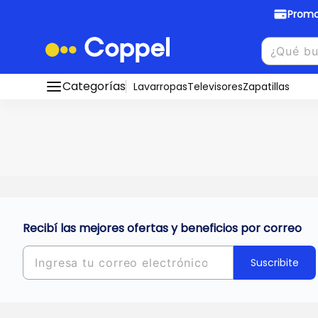
Promo
Promociones Bancarias
Crédi
Categorías
Conocé todos nuestros medios de pago
Lavarropas
Televisores
Zapatillas
Hasta
8 cu
Ver promos
muebles y
tu DNI!
¡Ahora co
Solicitá t
Recibí las mejores ofertas y beneficios por correo
Suscribite