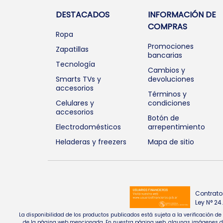
DESTACADOS
INFORMACIÓN DE
COMPRAS
Ropa
Promociones
Zapatillas
bancarias
Tecnología
Cambios y
Smarts TVs y
devoluciones
accesorios
Términos y
Celulares y
condiciones
accesorios
Botón de
Electrodomésticos
arrepentimiento
Heladeras y freezers
Mapa de sitio
Contrato
Ley N° 2
La disponibilidad de los productos publicados está sujeta a la verificación d
de la página web mencionada. En nuestra página web, algunas imágenes de pr