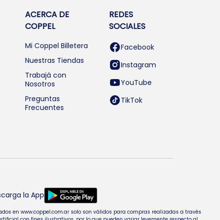
ACERCA DE
REDES
COPPEL
SOCIALES
Mi Coppel Billetera
Facebook
Nuestras Tiendas
Instagram
Trabajá con
YouTube
Nosotros
Preguntas
TikTok
Frecuentes
carga la App
entados en www.coppel.com.ar solo son válidos para compras realizadas a través
cial con fines ilustrativos, por lo que pueden variar levemente respecto al