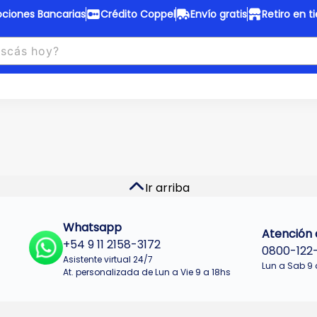
ciones Bancarias
Crédito Coppel
Envío gratis
Retiro en t
to Coppel
Envío gratis
otas fijas en ropa y 12 en
Desde
$150.000 a CABA y GB
 electrodomésticos.
¡Solo con
web.
No se realizan envios a Tu
n cuotas más bajas!
Misiones.
u Crédito
Ver productos
Ir arriba
Whatsapp
Atención a
+54 9 11 2158-3172
0800-122
Asistente virtual 24/7
Lun a Sab 9 
At. personalizada de Lun a Vie 9 a 18hs