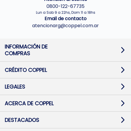
0800-122-67735
Lun a Sab 9 a 22hs, Dom 11 a 18hs
Email de contacto
atencionarg@coppel.com.ar
INFORMACIÓN DE
COMPRAS
Promociones bancarias
Cambios y devoluciones
Términos y condiciones
CRÉDITO COPPEL
Botón de arrepentimiento
Información al usuario financiero
Mapa de sitio
Información del crédito
Solicitar Crédito
LEGALES
Medios de Pago
Contacto
Pago Fácil Online
Quejas/Reclamos
Baja contratos
ACERCA DE COPPEL
Defensa al consumidor CABA
Mi Coppel Billetera
Nuestras Tiendas
Trabajá con Nosotros
DESTACADOS
Preguntas Frecuentes
Ropa
Zapatillas