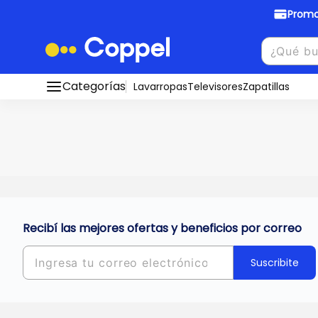
Promo
Promociones Bancarias
Crédi
Categorías
Conocé todos nuestros medios de pago
Lavarropas
Televisores
Zapatillas
Hasta
8 cu
Ver promos
muebles y
tu DNI!
¡Ahora co
Solicitá t
Recibí las mejores ofertas y beneficios por correo
Suscribite