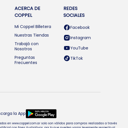
ACERCA DE
REDES
COPPEL
SOCIALES
Mi Coppel Billetera
Facebook
Nuestras Tiendas
Instagram
Trabajá con
YouTube
Nosotros
Preguntas
TikTok
Frecuentes
carga la App
entados en www.coppel.com.ar solo son válidos para compras realizadas a través
cial con fines ilustrativos, por lo que pueden variar levemente respecto al