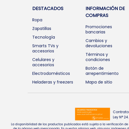
DESTACADOS
INFORMACIÓN DE
COMPRAS
Ropa
Promociones
Zapatillas
bancarias
Tecnología
Cambios y
Smarts TVs y
devoluciones
accesorios
Términos y
Celulares y
condiciones
accesorios
Botón de
Electrodomésticos
arrepentimiento
Heladeras y freezers
Mapa de sitio
Contrato
Ley N° 2
La disponibilidad de los productos publicados está sujeta a la verificación d
de la página web mencionada. En nuestra página web, algunas imágenes de pr