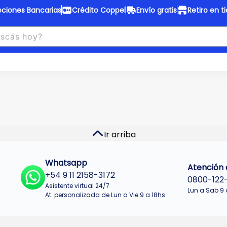
ciones Bancarias
Crédito Coppel
Envío gratis
Retiro en t
to Coppel
Envío gratis
otas fijas en ropa y 12 en
Desde
$150.000 a CABA y GB
 electrodomésticos.
¡Solo con
web.
No se realizan envios a Tu
n cuotas más bajas!
Misiones.
u Crédito
Ver productos
Ir arriba
Whatsapp
Atención a
+54 9 11 2158-3172
0800-122
Asistente virtual 24/7
Lun a Sab 9 
At. personalizada de Lun a Vie 9 a 18hs