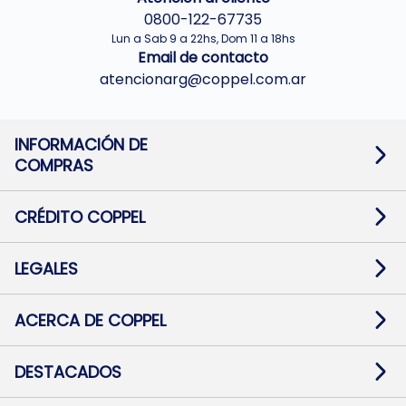
0800-122-67735
Lun a Sab 9 a 22hs, Dom 11 a 18hs
Email de contacto
atencionarg@coppel.com.ar
INFORMACIÓN DE
COMPRAS
Promociones bancarias
Cambios y devoluciones
Términos y condiciones
CRÉDITO COPPEL
Botón de arrepentimiento
Información al usuario financiero
Mapa de sitio
Información del crédito
Solicitar Crédito
LEGALES
Medios de Pago
Contacto
Pago Fácil Online
Quejas/Reclamos
Baja contratos
ACERCA DE COPPEL
Defensa al consumidor CABA
Mi Coppel Billetera
Nuestras Tiendas
Trabajá con Nosotros
DESTACADOS
Preguntas Frecuentes
Ropa
Zapatillas