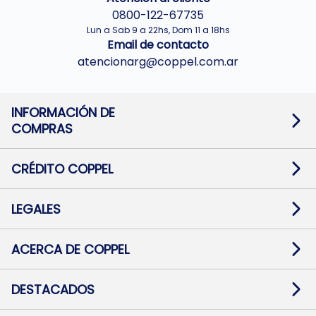
0800-122-67735
Lun a Sab 9 a 22hs, Dom 11 a 18hs
Email de contacto
atencionarg@coppel.com.ar
INFORMACIÓN DE
COMPRAS
Promociones bancarias
Cambios y devoluciones
Términos y condiciones
CRÉDITO COPPEL
Botón de arrepentimiento
Información al usuario financiero
Mapa de sitio
Información del crédito
Solicitar Crédito
LEGALES
Medios de Pago
Contacto
Pago Fácil Online
Quejas/Reclamos
Baja contratos
ACERCA DE COPPEL
Defensa al consumidor CABA
Mi Coppel Billetera
Nuestras Tiendas
Trabajá con Nosotros
DESTACADOS
Preguntas Frecuentes
Ropa
Zapatillas