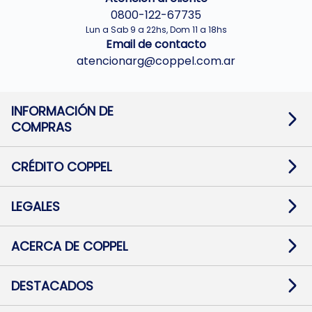
0800-122-67735
Lun a Sab 9 a 22hs, Dom 11 a 18hs
Email de contacto
atencionarg@coppel.com.ar
INFORMACIÓN DE
COMPRAS
Promociones bancarias
Cambios y devoluciones
Términos y condiciones
CRÉDITO COPPEL
Botón de arrepentimiento
Información al usuario financiero
Mapa de sitio
Información del crédito
Solicitar Crédito
LEGALES
Medios de Pago
Contacto
Pago Fácil Online
Quejas/Reclamos
Baja contratos
ACERCA DE COPPEL
Defensa al consumidor CABA
Mi Coppel Billetera
Nuestras Tiendas
Trabajá con Nosotros
DESTACADOS
Preguntas Frecuentes
Ropa
Zapatillas