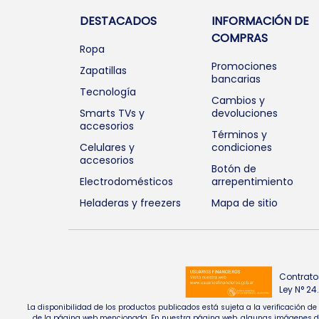
DESTACADOS
INFORMACIÓN DE
COMPRAS
Ropa
Promociones
Zapatillas
bancarias
Tecnología
Cambios y
Smarts TVs y
devoluciones
accesorios
Términos y
Celulares y
condiciones
accesorios
Botón de
Electrodomésticos
arrepentimiento
Heladeras y freezers
Mapa de sitio
Contrato
Ley N° 2
La disponibilidad de los productos publicados está sujeta a la verificación d
de la página web mencionada. En nuestra página web, algunas imágenes de pr