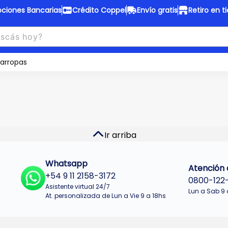
ciones Bancarias
Crédito Coppel
Envío gratis
Retiro en t
to Coppel
Envío gratis
otas fijas en ropa y 12 en
arropas
Desde
$150.000 a CABA y GB
 electrodomésticos.
¡Solo con
web.
No se realizan envios a Tu
n cuotas más bajas!
Misiones.
u Crédito
Ver productos
Ir arriba
Whatsapp
Atención a
+54 9 11 2158-3172
0800-122
Asistente virtual 24/7
Lun a Sab 9 
At. personalizada de Lun a Vie 9 a 18hs