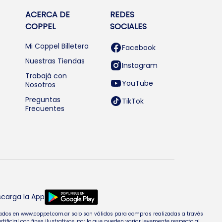
ACERCA DE
REDES
COPPEL
SOCIALES
Mi Coppel Billetera
Facebook
Nuestras Tiendas
Instagram
Trabajá con
YouTube
Nosotros
Preguntas
TikTok
Frecuentes
carga la App
entados en www.coppel.com.ar solo son válidos para compras realizadas a través
cial con fines ilustrativos, por lo que pueden variar levemente respecto al