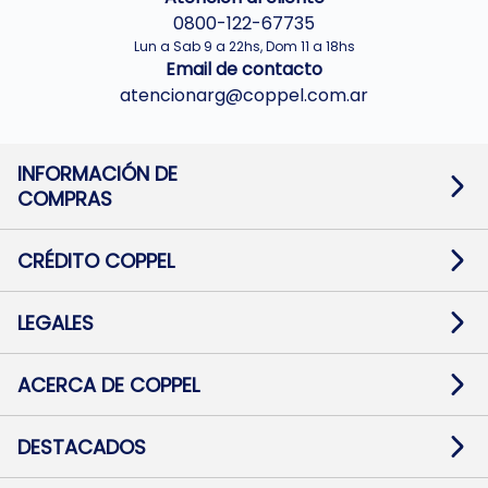
0800-122-67735
Lun a Sab 9 a 22hs, Dom 11 a 18hs
Email de contacto
atencionarg@coppel.com.ar
INFORMACIÓN DE
COMPRAS
Promociones bancarias
Cambios y devoluciones
Términos y condiciones
CRÉDITO COPPEL
Botón de arrepentimiento
Información al usuario financiero
Mapa de sitio
Información del crédito
Solicitar Crédito
LEGALES
Medios de Pago
Contacto
Pago Fácil Online
Quejas/Reclamos
Baja contratos
ACERCA DE COPPEL
Defensa al consumidor CABA
Mi Coppel Billetera
Nuestras Tiendas
Trabajá con Nosotros
DESTACADOS
Preguntas Frecuentes
Ropa
Zapatillas