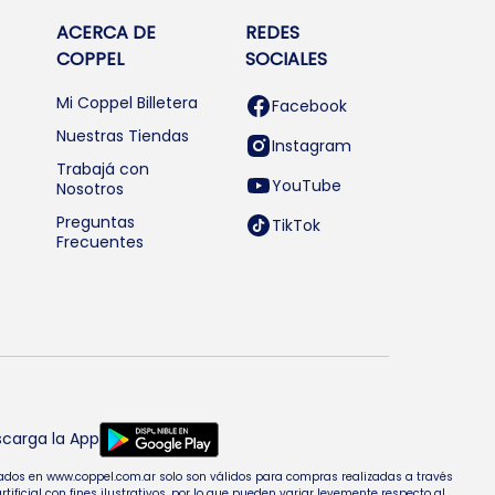
ACERCA DE
REDES
COPPEL
SOCIALES
Mi Coppel Billetera
Facebook
Nuestras Tiendas
Instagram
Trabajá con
YouTube
Nosotros
Preguntas
TikTok
Frecuentes
carga la App
entados en www.coppel.com.ar solo son válidos para compras realizadas a través
cial con fines ilustrativos, por lo que pueden variar levemente respecto al