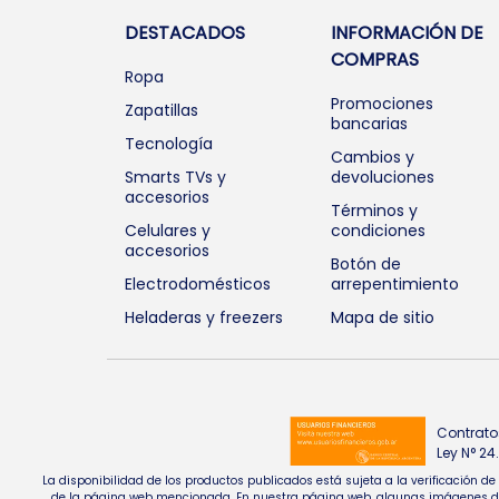
DESTACADOS
INFORMACIÓN DE
COMPRAS
Ropa
Promociones
Zapatillas
bancarias
Tecnología
Cambios y
Smarts TVs y
devoluciones
accesorios
Términos y
Celulares y
condiciones
accesorios
Botón de
Electrodomésticos
arrepentimiento
Heladeras y freezers
Mapa de sitio
Contrato
Ley N° 2
La disponibilidad de los productos publicados está sujeta a la verificación d
de la página web mencionada. En nuestra página web, algunas imágenes de pr