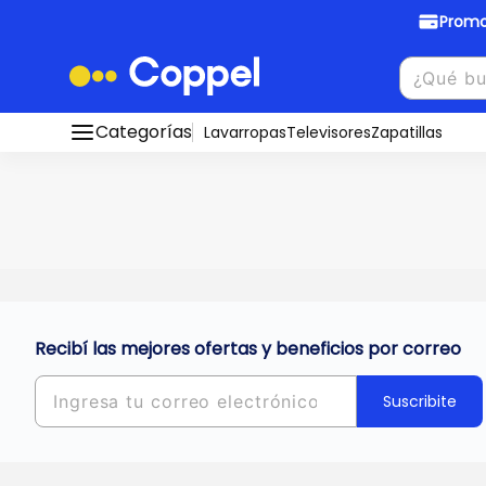
Promo
Promociones Bancarias
Crédi
Categorías
Conocé todos nuestros medios de pago
Lavarropas
Televisores
Zapatillas
Hasta
8 cu
Ver promos
muebles y
tu DNI!
¡Ahora co
Solicitá t
Recibí las mejores ofertas y beneficios por correo
Suscribite