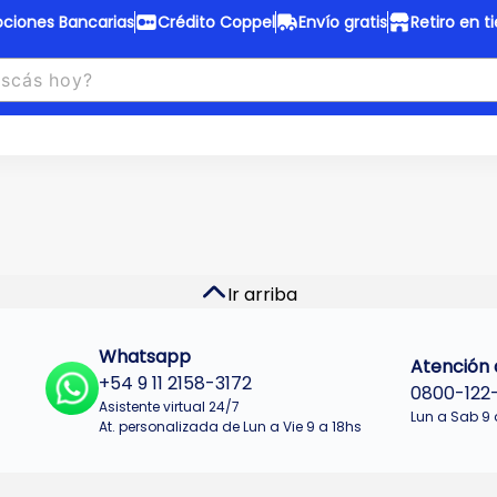
ciones Bancarias
Crédito Coppel
Envío gratis
Retiro en t
to Coppel
Envío gratis
otas fijas en ropa y 12 en
Desde
$150.000 a CABA y GB
 electrodomésticos.
¡Solo con
web.
No se realizan envios a Tu
n cuotas más bajas!
Misiones.
u Crédito
Ver productos
Ir arriba
Whatsapp
Atención a
+54 9 11 2158-3172
0800-122
Asistente virtual 24/7
Lun a Sab 9 
At. personalizada de Lun a Vie 9 a 18hs