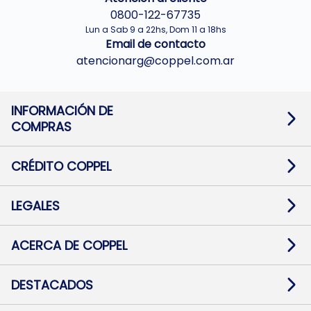
0800-122-67735
Lun a Sab 9 a 22hs, Dom 11 a 18hs
Email de contacto
atencionarg@coppel.com.ar
INFORMACIÓN DE
COMPRAS
Promociones bancarias
Cambios y devoluciones
Términos y condiciones
CRÉDITO COPPEL
Botón de arrepentimiento
Información al usuario financiero
Mapa de sitio
Información del crédito
Solicitar Crédito
LEGALES
Medios de Pago
Contacto
Pago Fácil Online
Quejas/Reclamos
Baja contratos
ACERCA DE COPPEL
Defensa al consumidor CABA
Mi Coppel Billetera
Nuestras Tiendas
Trabajá con Nosotros
DESTACADOS
Preguntas Frecuentes
Ropa
Zapatillas