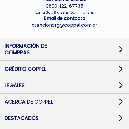
0800-122-67735
Lun a Sab 9 a 22hs, Dom 11 a 18hs
Email de contacto
atencionarg@coppel.com.ar
INFORMACIÓN DE
COMPRAS
Promociones bancarias
Cambios y devoluciones
Términos y condiciones
CRÉDITO COPPEL
Botón de arrepentimiento
Información al usuario financiero
Mapa de sitio
Información del crédito
Solicitar Crédito
LEGALES
Medios de Pago
Contacto
Pago Fácil Online
Quejas/Reclamos
Baja contratos
ACERCA DE COPPEL
Defensa al consumidor CABA
Mi Coppel Billetera
Nuestras Tiendas
Trabajá con Nosotros
DESTACADOS
Preguntas Frecuentes
Ropa
Zapatillas