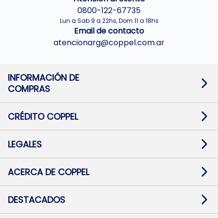
0800-122-67735
Lun a Sab 9 a 22hs, Dom 11 a 18hs
Email de contacto
atencionarg@coppel.com.ar
INFORMACIÓN DE
COMPRAS
Promociones bancarias
Cambios y devoluciones
Términos y condiciones
CRÉDITO COPPEL
Botón de arrepentimiento
Información al usuario financiero
Mapa de sitio
Información del crédito
Solicitar Crédito
LEGALES
Medios de Pago
Contacto
Pago Fácil Online
Quejas/Reclamos
Baja contratos
ACERCA DE COPPEL
Defensa al consumidor CABA
Mi Coppel Billetera
Nuestras Tiendas
Trabajá con Nosotros
DESTACADOS
Preguntas Frecuentes
Ropa
Zapatillas