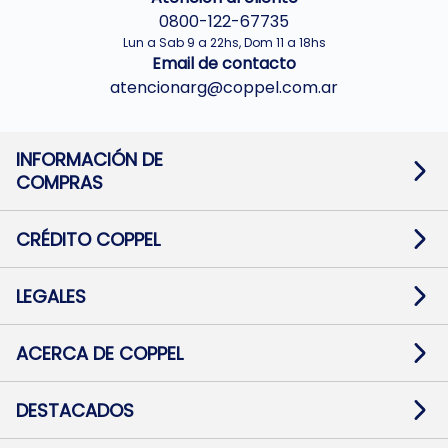
0800-122-67735
Lun a Sab 9 a 22hs, Dom 11 a 18hs
Email de contacto
atencionarg@coppel.com.ar
INFORMACIÓN DE
COMPRAS
Promociones bancarias
Cambios y devoluciones
Términos y condiciones
CRÉDITO COPPEL
Botón de arrepentimiento
Información al usuario financiero
Mapa de sitio
Información del crédito
Solicitar Crédito
LEGALES
Medios de Pago
Contacto
Pago Fácil Online
Quejas/Reclamos
Baja contratos
ACERCA DE COPPEL
Defensa al consumidor CABA
Mi Coppel Billetera
Nuestras Tiendas
Trabajá con Nosotros
DESTACADOS
Preguntas Frecuentes
Ropa
Zapatillas