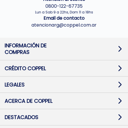
0800-122-67735
Lun a Sab 9 a 22hs, Dom 11 a 18hs
Email de contacto
atencionarg@coppel.com.ar
INFORMACIÓN DE
COMPRAS
Promociones bancarias
Cambios y devoluciones
Términos y condiciones
CRÉDITO COPPEL
Botón de arrepentimiento
Información al usuario financiero
Mapa de sitio
Información del crédito
Solicitar Crédito
LEGALES
Medios de Pago
Contacto
Pago Fácil Online
Quejas/Reclamos
Baja contratos
ACERCA DE COPPEL
Defensa al consumidor CABA
Mi Coppel Billetera
Nuestras Tiendas
Trabajá con Nosotros
DESTACADOS
Preguntas Frecuentes
Ropa
Zapatillas