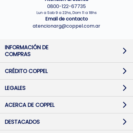
0800-122-67735
Lun a Sab 9 a 22hs, Dom 11 a 18hs
Email de contacto
atencionarg@coppel.com.ar
INFORMACIÓN DE
COMPRAS
Promociones bancarias
Cambios y devoluciones
Términos y condiciones
CRÉDITO COPPEL
Botón de arrepentimiento
Información al usuario financiero
Mapa de sitio
Información del crédito
Solicitar Crédito
LEGALES
Medios de Pago
Contacto
Pago Fácil Online
Quejas/Reclamos
Baja contratos
ACERCA DE COPPEL
Defensa al consumidor CABA
Mi Coppel Billetera
Nuestras Tiendas
Trabajá con Nosotros
DESTACADOS
Preguntas Frecuentes
Ropa
Zapatillas