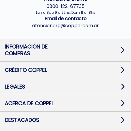
0800-122-67735
Lun a Sab 9 a 22hs, Dom 11 a 18hs
Email de contacto
atencionarg@coppel.com.ar
INFORMACIÓN DE
COMPRAS
Promociones bancarias
Cambios y devoluciones
Términos y condiciones
CRÉDITO COPPEL
Botón de arrepentimiento
Información al usuario financiero
Mapa de sitio
Información del crédito
Solicitar Crédito
LEGALES
Medios de Pago
Contacto
Pago Fácil Online
Quejas/Reclamos
Baja contratos
ACERCA DE COPPEL
Defensa al consumidor CABA
Mi Coppel Billetera
Nuestras Tiendas
Trabajá con Nosotros
DESTACADOS
Preguntas Frecuentes
Ropa
Zapatillas